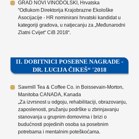
GRAD NOVI VINODOLSKI, Hrvatska
“Odlukom Direktorija Krajobrazne Ekološke
Asocijacije - HR nominirani hrvatski kandidat u
kategoriji gradova, u natjecanju za „Međunarodni
Zlatni Cvijet“ CiB 2018“.
II. DOBITNICI POSEBNE NAGRADE -
DR. LUCIJA ČIKEŠ“ '2018
Sawmill Tea & Coffee Co. in Boissevain-Morton,
Manitoba CANADA, Kanada
„Za izvrsnost u odgoju, rehabilitaciji, obrazovanju,
zaposlenosti, pružanju podrške u zbrinjavanju
stanovanja u grupnim domovima i brizi o
budućnosti pojedinih osoba sa posebnim
potrebama i mentalnim poteškoćama.