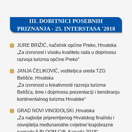
III. DOBITNICI POSEBNIH
PRIZNANJA - 25. INTERSTASA '2018
JURE BRIŽIĆ, načelnik općine Preko, Hrvatska
„Za izvrsnost i visoku kvalitetu rada u doprinosu
razvoja turizma općine Preko“
JANJA ČELIKOVIĆ, voditeljica ureda TZG
Belišće, Hrvatska
„Za izvrsnost u kreativnosti razvoja turizma
Belišća, time i doprinosu prezentaciji i bendiranju
kontinentalnog turizma Hrvatske“
GRAD NOVI VINODOLSKI ,Hrvatska
„Za najbolje pripremljenog Hrvatskog finalistu i
osvojitelja međunarodne cvijetne/ krajobrazne
nagrade 5 BLOOM-CiB, Kanada 2018“