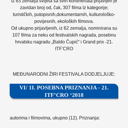
Iz 83 zemalja svijeta sa svih kontinenata prijavljen je
zavidan broj od, čak, 307 filma Iz kategorije;
turističkih, putopisnih,dokumentarnih, kulturološko-
povijesnih, ekoloških filmova.
Od ukupno prijavljenih, iz 62 zemalja, nominirana su
107 filma za neku od festivalskih nagrada, posebnu
hrvatsku nagradu „Baldo Čupić“ i Grand prix -21.
ITF'CRO
MEĐUNARODNI ŽIRI FESTIVALA DODJELJUJE:
VI/ 1I. POSEBNA PRIZNANJA - 21.
ITF’CRO ‘2018
autorima i filmovima, ukupno (12). Priznanja: