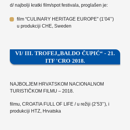
d/ najbolji kratki film/spot festivala, proglašen je:
film “CULINARY HERITAGE EUROPE” (1’04’’)
u produkciji CHE, Sweden
VI/ III. TROFEJ„BALDO ČUPIĆ“ - 21.
ITF 'CRO 2018.
NAJBOLJEM HRVATSKOM NACIONALNOM
TURISTIČKOM FILMU – 2018.
filmu, CROATIA FULL OF LIFE / u režiji (2’53’’), i
produkciji HTZ, Hrvatska