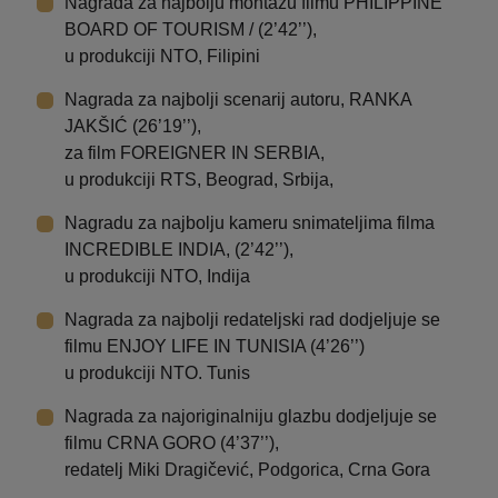
Nagrada za najbolju montažu filmu PHILIPPINE
BOARD OF TOURISM / (2’42’’),
u produkciji NTO, Filipini
Nagrada za najbolji scenarij autoru, RANKA
JAKŠIĆ (26’19’’),
za film FOREIGNER IN SERBIA,
u produkciji RTS, Beograd, Srbija,
Nagradu za najbolju kameru snimateljima filma
INCREDIBLE INDIA, (2’42’’),
u produkciji NTO, Indija
Nagrada za najbolji redateljski rad dodjeljuje se
filmu ENJOY LIFE IN TUNISIA (4’26’’)
u produkciji NTO. Tunis
Nagrada za najoriginalniju glazbu dodjeljuje se
filmu CRNA GORO (4’37’’),
redatelj Miki Dragičević, Podgorica, Crna Gora