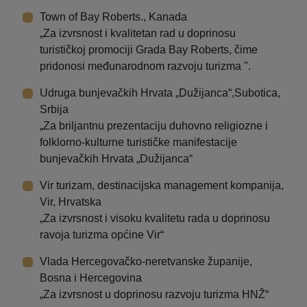
Town of Bay Roberts., Kanada
„Za izvrsnost i kvalitetan rad u doprinosu
turističkoj promociji Grada Bay Roberts, čime
pridonosi međunarodnom razvoju turizma ".
Udruga bunjevačkih Hrvata „Dužijanca“,Subotica,
Srbija
„Za briljantnu prezentaciju duhovno religiozne i
folklorno-kulturne turističke manifestacije
bunjevačkih Hrvata „Dužijanca“
Vir turizam, destinacijska management kompanija,
Vir, Hrvatska
„Za izvrsnost i visoku kvalitetu rada u doprinosu
ravoja turizma općine Vir“
Vlada Hercegovačko-neretvanske županije,
Bosna i Hercegovina
„Za izvrsnost u doprinosu razvoju turizma HNŽ“