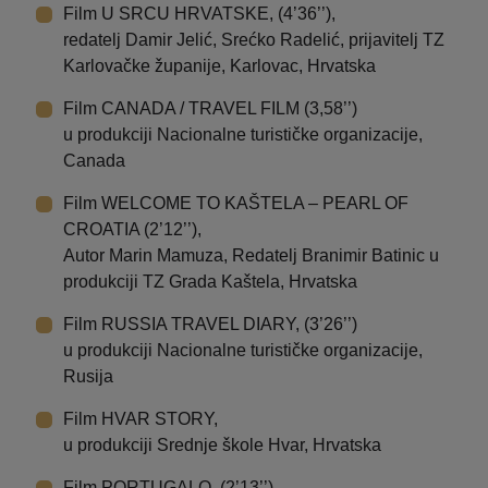
Film U SRCU HRVATSKE, (4’36’’),
redatelj Damir Jelić, Srećko Radelić, prijavitelj TZ
Karlovačke županije, Karlovac, Hrvatska
Film CANADA / TRAVEL FILM (3,58’’)
u produkciji Nacionalne turističke organizacije,
Canada
Film WELCOME TO KAŠTELA – PEARL OF
CROATIA (2’12’’),
Autor Marin Mamuza, Redatelj Branimir Batinic u
produkciji TZ Grada Kaštela, Hrvatska
Film RUSSIA TRAVEL DIARY, (3’26’’)
u produkciji Nacionalne turističke organizacije,
Rusija
Film HVAR STORY,
u produkciji Srednje škole Hvar, Hrvatska
Film PORTUGALO, (2’13’’)