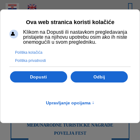
Odaberite svoj jezik
Laureati 2018
CERTIFIKAT KEA-CRO
MEĐUNARODNI ZLATNI CVIJET
POSEBNE NAGRADE
„DR. LUCIJA ČIKEŠ“
POSEBNA PRIZNANJA
INTERSTAS
MEĐUNARODNE TURISTIČKE NAGRADE
POVELJA FEST