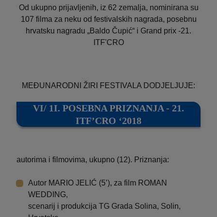
Od ukupno prijavljenih, iz 62 zemalja, nominirana su
107 filma za neku od festivalskih nagrada, posebnu
hrvatsku nagradu „Baldo Čupić“ i Grand prix -21.
ITF'CRO
MEĐUNARODNI ŽIRI FESTIVALA DODJELJUJE:
VI/ 1I. POSEBNA PRIZNANJA - 21.
ITF’CRO ‘2018
autorima i filmovima, ukupno (12). Priznanja:
Autor MARIO JELIĆ (5’), za film ROMAN
WEDDING,
scenarij i produkcija TG Grada Solina, Solin,