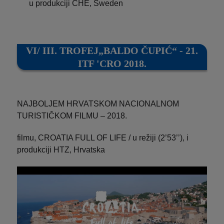
u produkciji CHE, Sweden
VI/ III. TROFEJ„BALDO ČUPIĆ“ - 21.
ITF 'CRO 2018.
NAJBOLJEM HRVATSKOM NACIONALNOM
TURISTIČKOM FILMU – 2018.
filmu, CROATIA FULL OF LIFE / u režiji (2’53’’), i
produkciji HTZ, Hrvatska