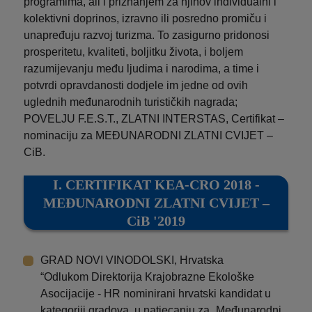
programima, ali i priznanjem za njihov individualni i
kolektivni doprinos, izravno ili posredno promiču i
unapređuju razvoj turizma. To zasigurno pridonosi
prosperitetu, kvaliteti, boljitku života, i boljem
razumijevanju među ljudima i narodima, a time i
potvrdi opravdanosti dodjele im jedne od ovih
uglednih međunarodnih turističkih nagrada;
POVELJU F.E.S.T., ZLATNI INTERSTAS, Certifikat –
nominaciju za MEĐUNARODNI ZLATNI CVIJET –
CiB.
I. CERTIFIKAT KEA-CRO 2018 -
MEĐUNARODNI ZLATNI CVIJET –
CiB '2019
GRAD NOVI VINODOLSKI, Hrvatska
“Odlukom Direktorija Krajobrazne Ekološke
Asocijacije - HR nominirani hrvatski kandidat u
kategoriji gradova, u natjecanju za „Međunarodni